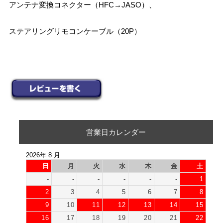
アンテナ変換コネクター（HFC→JASO）、
ステアリングリモコンケーブル（20P）
営業日カレンダー
2026年 8 月
日
月
火
水
木
金
土
-
-
-
-
-
-
1
2
3
4
5
6
7
8
9
10
11
12
13
14
15
16
17
18
19
20
21
22