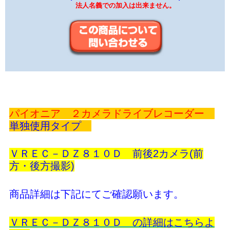
法人名義での加入は出来ません。
パイオニア ２カメラドライブレコーダー
単独使用タイプ
ＶＲＥＣ－ＤＺ８１０Ｄ 前後2カメラ(前
方・後方撮影)
商品詳細は下記にてご確認願います。
ＶＲＥＣ－ＤＺ８１０Ｄ の詳細はこちらよ