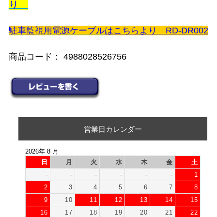
り
駐車監視用電源ケーブル
はこちらより RD-DR0
02
商品コード： 4988028526756
営業日カレンダー
2026年 8 月
日
月
火
水
木
金
土
-
-
-
-
-
-
1
2
3
4
5
6
7
8
9
10
11
12
13
14
15
16
17
18
19
20
21
22