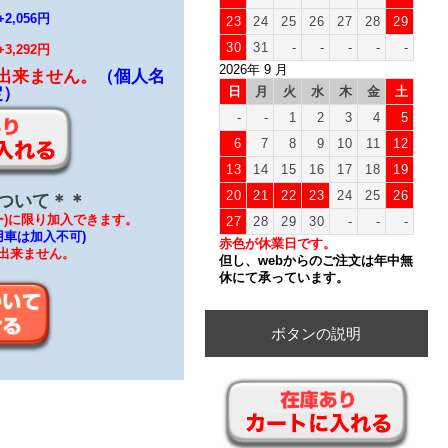
056円
23
24
25
26
27
28
29
30
31
-
-
-
-
-
,292円
2026年 9 月
出来ません。
（個人名
日
月
火
水
木
金
土
定）
-
-
1
2
3
4
5
6
7
8
9
10
11
12
13
14
15
16
17
18
19
20
21
22
23
24
25
26
ついて＊＊
ー)に限り加入できます。
27
28
29
30
-
-
-
用車は加入不可)
赤色が休業日です。
出来ません。
但し、webからのご注文は年中無
休にて承っています。
ボタンの説明