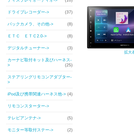
ドライブレコーダー->
(37)
バックカメラ、その他->
(8)
ＥＴＣ ＥＴＣ2.0->
(8)
デジタルチューナー->
(3)
拡大
カーナビ取付キット及びハーネス-
>
(25)
ステアリングリモコンアダプター-
>
iPod及び携帯関連ハーネス他->
(4)
リモコンスターター->
テレビアンテナ->
(5)
モニター等取付ステー->
(2)