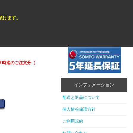
頂けます。
迄のご注文分（在庫商品）は即日発送が可能 。
★★営業日カレンダ
インフォメーション
配送と返品について
個人情報保護方針
ご利用規約
お問い合わせ