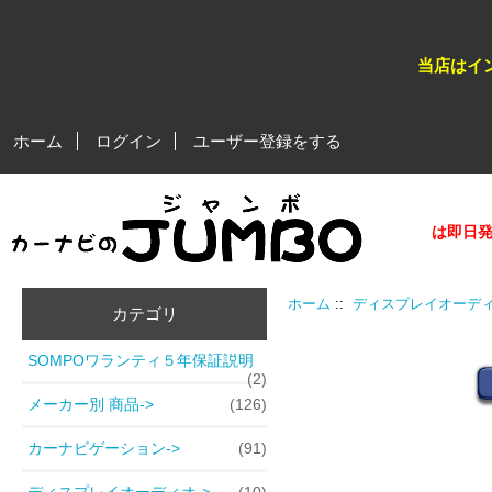
当店はイ
ホーム
ログイン
ユーザー登録をする
★★平日営業日、午後５時迄のご注文分（在庫商品）は即日発送
ホーム
::
ディスプレイオーデ
カテゴリ
SOMPOワランティ５年保証説明
(2)
メーカー別 商品->
(126)
カーナビゲーション->
(91)
ディスプレイオーディオ
->
(10)