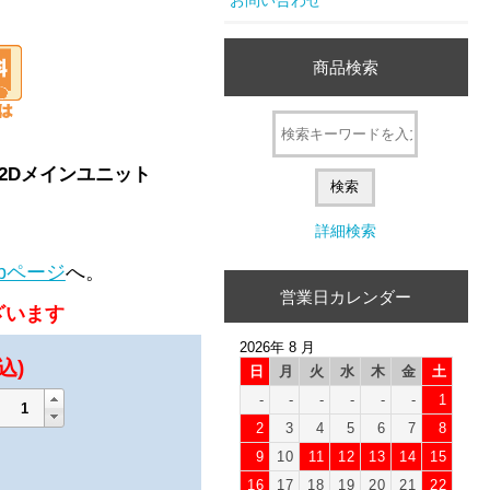
商品検索
2Dメインユニット
詳細検索
bページ
へ。
営業日カレンダー
ざいます
2026年 8 月
込)
日
月
火
水
木
金
土
-
-
-
-
-
-
1
2
3
4
5
6
7
8
9
10
11
12
13
14
15
16
17
18
19
20
21
22