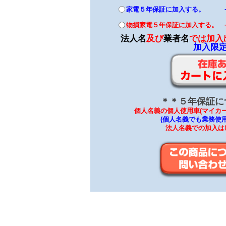
家電５年保証に加入する。 +2,
物損家電５年保証に加入する。 +3
法人名
及び
業者名
では加入
加入限
＊＊５年保証に
個人名義の個人使用車(マイカ
(個人名義でも業務使
法人名義での加入は