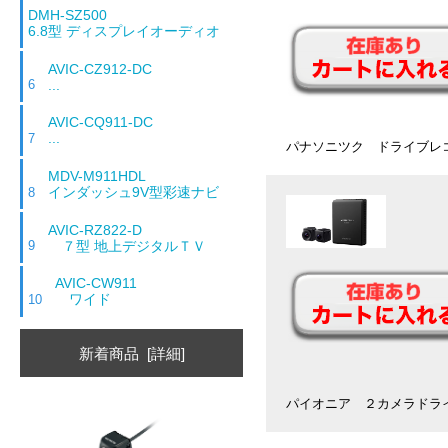
DMH-SZ500
6.8型 ディスプレイオーディオ
AVIC-CZ912-DC
...
6
AVIC-CQ911-DC
...
7
パナソニツク ドライブレ
MDV-M911HDL
インダッシュ9V型彩速ナビ
8
AVIC-RZ822-D
７型 地上デジタルＴＶ
9
AVIC-CW911
ワイド
10
新着商品 [詳細]
パイオニア ２カメラドラ