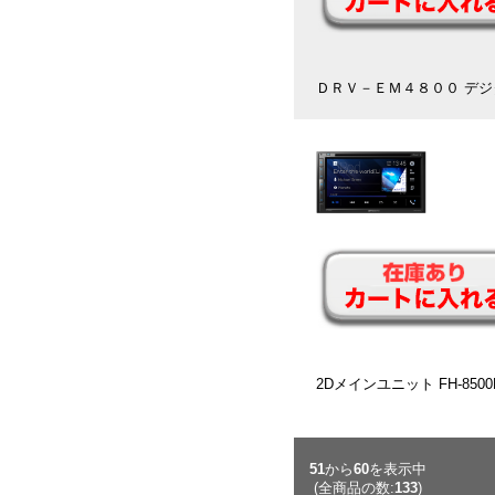
ＤＲＶ－ＥＭ４８００ デジ
2Dメインユニット FH-85
51
から
60
を表示中
(全商品の数:
133
)