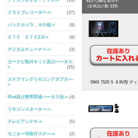
51
から
60
を表示中
(全商品の数:
133
)
ドライブレコーダー->
(37)
バックカメラ、その他->
(8)
ＥＴＣ ＥＴＣ2.0->
(8)
デジタルチューナー->
(3)
カーナビ取付キット及びハーネス-
>
(25)
ステアリングリモコンアダプター-
DMX 7525 S 6.9
>
iPod及び携帯関連ハーネス他->
(4)
リモコンスターター->
テレビアンテナ->
(5)
モニター等取付ステー->
(2)