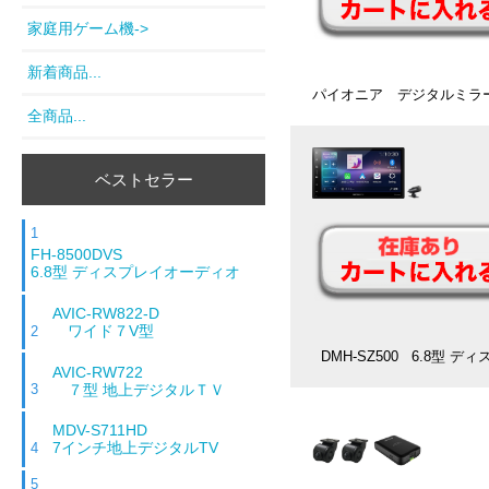
家庭用ゲーム機->
新着商品...
パイオニア デジタルミ
全商品...
ベストセラー
1
FH-8500DVS
6.8型 ディスプレイオーディオ
AVIC-RW822-D
ワイド７V型
2
DMH-SZ500 6.
AVIC-RW722
７型 地上デジタルＴＶ
3
MDV-S711HD
7インチ地上デジタルTV
4
5