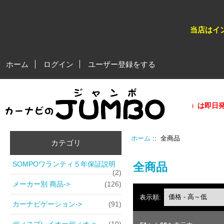
当店はイ
ホーム
ログイン
ユーザー登録をする
★★平日営業日、午後５時迄のご注文分（在庫商品）は即日発送が
ホーム
:: 全商品
カテゴリ
SOMPOワランティ５年保証説明
全商品
(2)
メーカー別 商品->
(126)
表示順:
カーナビゲーション->
(91)
ディスプレイオーディオ->
(10)