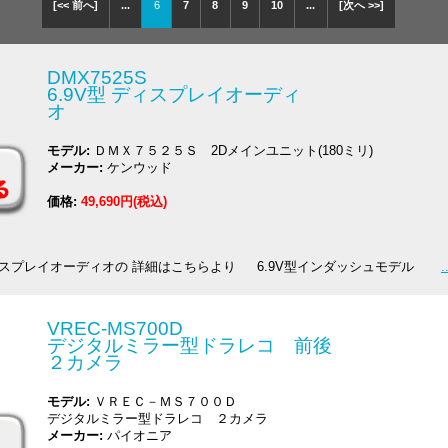
[<< 前へ]
...
6
7
8
9
10
...
[次へ >>]
DMX7525S
6.9V型 ディスプレイオーディ
オ
モデル:
ＤＭＸ７５２５Ｓ 2Dメインユニット(180ミリ)
メーカー:
ケンウッド
価格:
49,690円(税込)
V型 ディスプレイオーディオの 詳細はこちらより 6.9V型インダッシュモデル
VREC-MS700D
デジタルミラー型ドラレコ 前後
２カメラ
モデル:
ＶＲＥＣ－ＭＳ７００Ｄ
デジタルミラー型ドラレコ ２カメラ
メーカー:
パイオニア