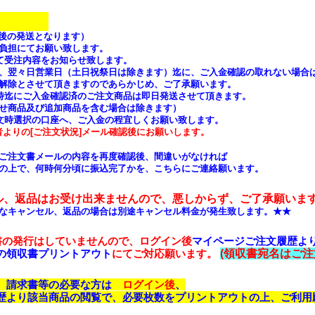
決済
認後の発送となります）
負担にてお願い致します。
て受注内容をお知らせ致します。
翌々日営業日（土日祝祭日は除きます）迄に、ご入金確認の取れない場合
除とさせて頂きますのであらかじめ、ご了承願います。
時迄にご入金確認済のご注文商品は即日発送させて頂きます。
商品及び追加商品を含む場合は除きます）
文時選択の口座へ、ご入金の程宜しくお願い致します。
よりの[ご注文状況]メール確認後にお願いします。
ご注文書メールの内容を再度確認後、間違いがなければ
の上で、何時何分頃に振込完了かを、こちらにご連絡願います。
ル、返品はお受け出来ませんので、悪しからず、ご了承願いま
なキャンセル、返品の場合は別途キャンセル料金が発生致します。★★
書の発行はしていませんので、ログイン後
マイページご注文履歴よ
の領収書プリントアウト
にてご対応願います。
(領収書宛名はご注
書、請求書等の必要な方は
ログイン後
、
より該当商品の閲覧で、必要枚数をプリントアウトの上、ご利用