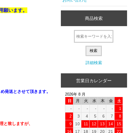
用願います。

商品検索


詳細検索
営業日カレンダー
め発送とさせて頂きます。

2026年 8 月
日
月
火
水
木
金
土
-
-
-
-
-
-
1
2
3
4
5
6
7
8
理と致しますが、

9
10
11
12
13
14
15
16
17
18
19
20
21
22