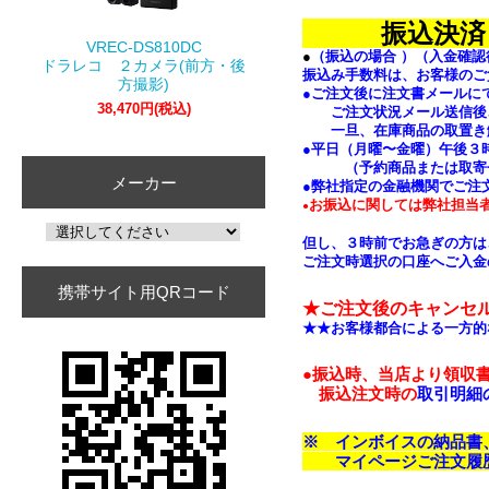
振込
VREC-DS810DC
●
（振込の場合 ）（入金確
ドラレコ ２カメラ(前方・後
振込み手数料は、お客様のご
方撮影)
●ご注文後に注文書メールに
38,470円(税込)
ご注文状況メール送信後、
一旦、在庫商品の取置き解
●平日（月曜〜金曜）午後３
（予約商品または取寄せ
メーカー
●弊社指定の金融機関でご注
お振込に関しては弊社担当者
●
但し、３時前でお急ぎの方は
ご注文時選択の口座へご入金
携帯サイト用QRコード
★ご注文後のキャンセ
★★お客様都合による一方的
●
振込時、
当店より領収
振込注文時の
取引明細
※ インボイスの納品
マイページご注文履歴