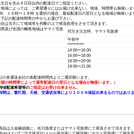
注文日を含み６日目以内の配達日でご指定ください。
、地域によっては、ご希望通りにはお届け出来ない、地域、時間帯も御座いま
、１６時〜１８時 を選択の場合、最短配達日の翌日となる地域が御座います
は下記の配達時間帯の中からお選び下さい。
当方にて地域等を判断の上で発送処理をさせて頂きます。
縄県及び全国の離島地域はヤマト宅急
代引き注文時、ヤマト宅急便
午前中
***********
14:00〜16:00
16:00〜18:00
18:00〜20:00
19:00〜21:00
記の各運送会社の各配達時間内よりご選択願います。
希望の時間帯によって通常配達日の翌日となる場合が御座います。）
時頃配達希望等の
ご指定はお受け出来ません。
時間は、繁忙期、天候、交通状況等により１００％保証出来るものではあり
商品は入金確認後に、佐川急便またはヤマト宅急便にて発送させて頂きます
fromまたは[ご注文状況]のメール返信等にて確認後にヤマト宅急便にて発送