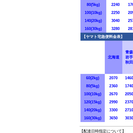
80(5kg)
2240
17
100(10kg)
2250
20
140(20kg)
3040
25
160(30kg)
3280
28
【ヤマト宅急便料金表】
青森
北海道
岩手
秋田
60(2kg)
2070
146
80(5kg)
2360
174
100(10kg)
2670
205
120(15kg)
2990
237
140(20kg)
3300
271
160(30kg)
3650
303
【配達日時指定について】