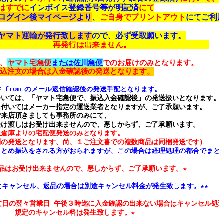
はすでに
インボイス登録番号等が明記済
ログイン後マイページより
、
ご自身でプリントアウト
にてご利
ヤマト運輸が発行致します
ので、必ず受取願います。
​​​​​　　　　　　　　再発行は出来ません。　　　　　　　　　　
、
ヤマト宅急便
または佐川急便
でのお届けのみとなります。

 from のメール返信確認後の発送手配となります。
いては、「ヤマト宅急便で、振込入金確認後」の発送扱いとなります。
付いてはメーカー指定の運送業者となりますが、ご了承願います。

来店頂きましても事務所のみにて、

倉庫よりの宅配便発送のみとなります。

とめ振込をされる方がおられますが、この場合は経理処理の都合でまと
品はお受け出来ませんので、悪しからず、ご了承願います。★

なキャンセル、返品の場合は別途キャンセル料金が発生致します。★★
文日の翌々営業日 午後３時迄に入金確認の出来ない場合はキャンセル処
　　規定のキャンセル料は発生致します。★
