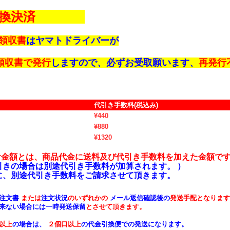
換決済
領収書
はヤマトドライバーが
領収書で発行
しますので、必ずお受取願います、
再発行
代引き手数料(税込み)
¥440
¥880
¥1320
計金額とは、商品代金に送料及び代引き手数料を加えた金額で
引きの場合は別途代引き手数料が加算されます。 ）
、別途代引き手数料をご請求させて頂きます。
注文書
または
注文状況
のいずれかの
メール返信確認後の
発送手配となりま
来ない場合には
一時発送保留
とさせて頂きます。
以上
の場合は、
２個口以上
の代金引換便での発送になります。