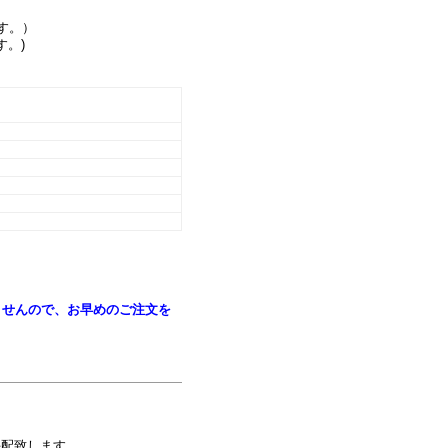
す。）
。)
ませんので、お早めのご注文を
。
手配致します。