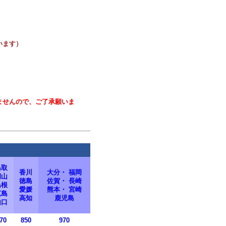
ます）
ませんので、ご了承願いま
鳥取
香川
大分・ 福岡
岡山
徳島
佐賀・ 長崎
島根
愛媛
熊本・ 宮崎
広島
高知
鹿児島
山口
70
850
970