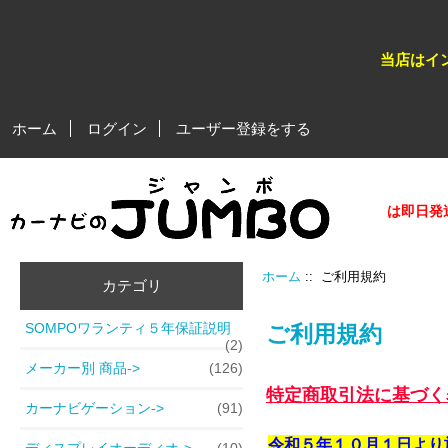
当店はイ
ホーム
ログイン
ユーザー登録をする
★★平日営業日、午後５時迄のご注文分（在庫商品）は即日発送が可
ホーム
:: ご利用規約
カテゴリ
SOMPOワランティ５年保証説明
ご利用規約
(2)
メーカー別 商品->
(126)
特定商取引法に基づく
カーナビゲーション->
(91)
令和５年１０月１日より
ディスプレイオーディオ->
(10)