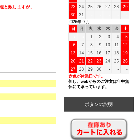
23
24
25
26
27
28
29
理と致しますが、

30
31
-
-
-
-
-
2026年 9 月
日
月
火
水
木
金
土
-
-
1
2
3
4
5
6
7
8
9
10
11
12
13
14
15
16
17
18
19
20
21
22
23
24
25
26
27
28
29
30
-
-
-
赤色が休業日です。
但し、webからのご注文は年中無
休にて承っています。
ボタンの説明