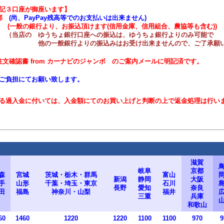
記３口座が御座います】
業部
(尚、
PayPay残高等でのお支払いは出来ません
)
(一般の銀行より、
お振込頂けます(信用金庫、信用組合、農協等も含む))
（当店の ゆうちょ銀行口座への振込は、ゆうちょ銀行よりのみ可能で
の振込みはお受け出来ませんので、ご了承願い
注文確認書 from カーナビのジャンボ のご案内メールに明記済です。
ご負担にてお願い致します。
る過入金に付いては、入金額にてのお買い上げと判断の上で返金処理は行い
滋賀
岐阜
京都
森
宮城
茨城・栃木・群馬
富山
新潟
静岡
大阪
手
山形
千葉・埼玉・東京
石川
長野
愛知
奈良
田
福島
神奈川・山梨
福井
三重
兵庫
和歌山
60
1460
1220
1220
1100
1100
970
9