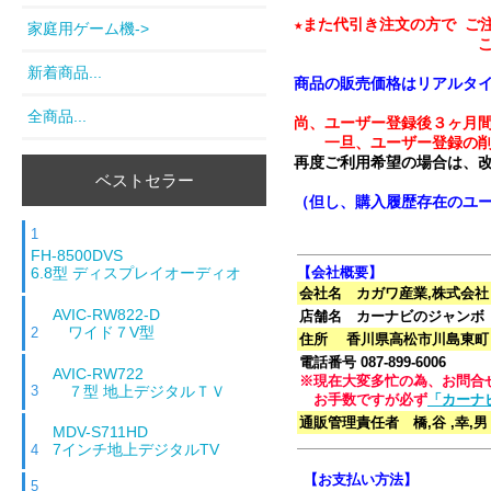
★また代引き注文の方で ご
家庭用ゲーム機->
新着商品...
商品の販売価格はリアルタ
全商品...
尚、ユーザー登録後３ヶ月間
　　一旦、ユーザー登録の
再度ご利用希望の場合は、
ベストセラー
（但し、購入履歴存在のユ
1
FH-8500DVS
【会社概要】
6.8型 ディスプレイオーディオ
会社名
カガワ産業,株式会社
AVIC-RW822-D
店舗名 カーナビのジャンボ
ワイド７V型
2
住所
香川県高松市川島東町９
電話番号 087-899-6006
AVIC-RW722
※現在大変多忙の為、お問合
７型 地上デジタルＴＶ
3
お手数ですが必ず
「カーナ
通販管理責任者
橋,谷 ,幸,男
MDV-S711HD
7インチ地上デジタルTV
4
【お支払い方法】
5