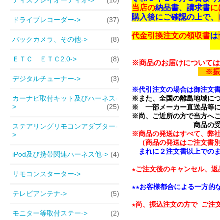
当店の
納品書、請求書
に
購入後にご確認の上で、
ドライブレコーダー->
(37)
代金引換注文の領収書
は
バックカメラ、その他->
(8)
​
ＥＴＣ ＥＴＣ2.0->
(8)
※商品のお届けについては
デジタルチューナー->
(3)
※代引注文の場合は御注文書
カーナビ取付キット及びハーネス-
※また、全国の離島地域につ
>
(25)
※　一部メーカー直送品等に
※尚、ご近所の方で当方へご
ステアリングリモコンアダプター-
※商品の発送はすべて、弊社
>
　まれに２注文書以上でのま
iPod及び携帯関連ハーネス他->
(4)
★ご注文後のキャンセル、返
リモコンスターター->
★★お客様都合による一方的
テレビアンテナ->
(5)
★尚、振込注文の方で ご注
モニター等取付ステー->
(2)
　　　　　　　　　　　　　