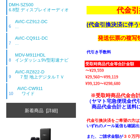
DMH-SZ500
代金引
6.8型 ディスプレイオーディオ
AVIC-CZ912-DC
(代金引換決済に伴う
...
6
発送伝票の複写
AVIC-CQ911-DC
...
7
代引き手数料
MDV-M911HDL
インダッシュ9V型彩速ナビ
8
受取時商品代金等合計金額
〜¥29,559
AVIC-RZ822-D
７型 地上デジタルＴＶ
9
¥29,560〜¥99,119
¥99,120〜¥298,680
AVIC-CW911
ワイド
10
※受取時商品代金合
（ヤマト宅急便現金代
商品代金合計と送料に
新着商品 [詳細]
代金引換決済をご希望の方は
いずれのメール返信も確認出
また、ご請求金額が
３０万円