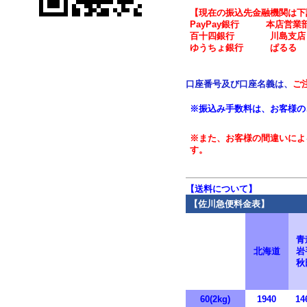
【現在の振込先金融機関は下
PayPay銀行 本店営
百十四銀行 川島支店 
ゆうちょ銀行 ぱるる
他の一般銀行より
口座番号及び口座名義は、
ご
※振込み手数料は、お客様の
※また、お客様の間違いによ
す。
【送料について】
【佐川急便料金表】
青
北海道
岩
秋
60(2kg)
1940
14