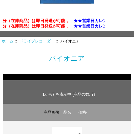
（在庫商品）は即日発送が可能 。
★★営業日カレンダー確認★★
（在庫商品）は即日発送が可能 。
★★営業日カレンダー確認★★
ホーム
::
ドライブレコーダー
:: パイオニア
パイオニア
1
から
7
を表示中 (商品の数:
7
)
商品画像
品名
価格-