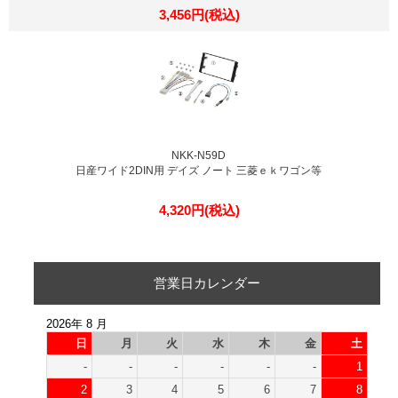
3,456円(税込)
NKK-N59D
日産ワイド2DIN用 デイズ ノート 三菱ｅｋワゴン等
4,320円(税込)
営業日カレンダー
2026年 8 月
日
月
火
水
木
金
土
-
-
-
-
-
-
1
2
3
4
5
6
7
8