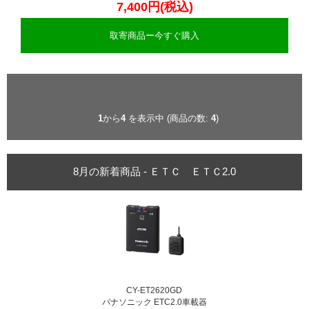
7,400円(税込)
取寄商品ー今すぐ購入
1
から
4
を表示中 (商品の数:
4
)
8月の新着商品 - ＥＴＣ ＥＴＣ2.0
CY-ET2620GD
パナソニック ETC2.0車載器