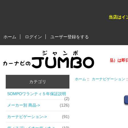
当店はイ
ホーム
ログイン
ユーザー登録をする
★★平日営業日、午後５時迄のご注文分（在庫商品）は即日発
ホーム
::
カーナビゲーション
カテゴリ
SOMPOワランティ５年保証説明
(2)
メーカー別 商品->
(126)
カーナビゲーション
->
(91)
ディスプレイオーディオ->
(10)