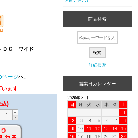
商品検索
１－ＤＣ ワイド
詳細検索
bページ
へ。
営業日カレンダー
ざいます
2026年 8 月
税込)
日
月
火
水
木
金
土
-
-
-
-
-
-
1
2
3
4
5
6
7
8
9
10
11
12
13
14
15
16
17
18
19
20
21
22