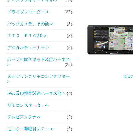
ドライブレコーダー->
(37)
バックカメラ、その他->
(8)
ＥＴＣ ＥＴＣ2.0->
(8)
デジタルチューナー->
(3)
カーナビ取付キット及びハーネス-
>
(25)
ステアリングリモコンアダプター-
拡大
>
iPod及び携帯関連ハーネス他->
(4)
リモコンスターター->
テレビアンテナ->
(5)
モニター等取付ステー->
(2)