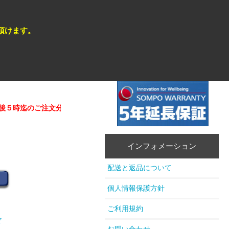
頂けます。
５時迄のご注文分（在庫商品）は即日発送が可能 。
★★営業日カレン
インフォメーション
配送と返品について
個人情報保護方針
ご利用規約
ド
お問い合わせ