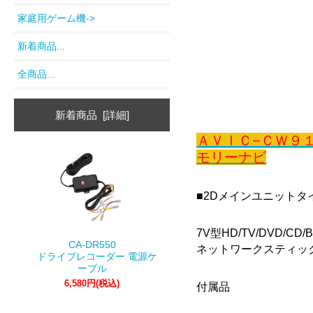
家庭用ゲーム機->
新着商品...
全商品...
新着商品 [詳細]
ＡＶＩＣ−ＣＷ９
モリーナビ
■2Dメインユニットタ
7V型HD/TV/DVD/C
CA-DR550
ネットワークスティッ
ドライブレコーダー 電源ケ
ーブル
6,580円(税込)
付属品