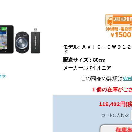
モデル: ＡＶＩＣ－ＣＷ９１
ド
配送サイズ：80cm
メーカー: パイオニア
表示
この商品の詳細は
We
１個の在庫がご
119,402円(
カートに入れる: