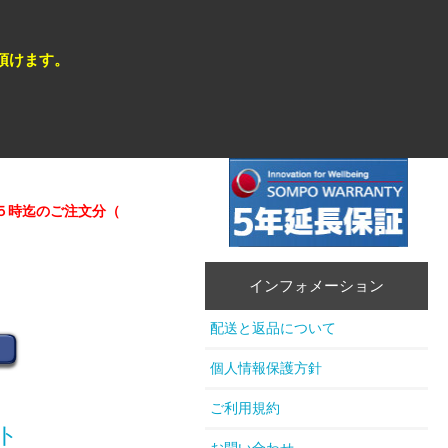
頂けます。
迄のご注文分（在庫商品）は即日発送が可能 。
★★営業日カレンダ
インフォメーション
配送と返品について
個人情報保護方針
ご利用規約
ト
お問い合わせ