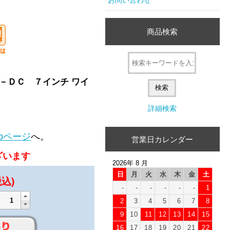
商品検索
２－ＤＣ ７インチ ワイ
詳細検索
bページ
へ。
営業日カレンダー
ざいます
2026年 8 月
日
月
火
水
木
金
土
税込)
-
-
-
-
-
-
1
2
3
4
5
6
7
8
9
10
11
12
13
14
15
16
17
18
19
20
21
22