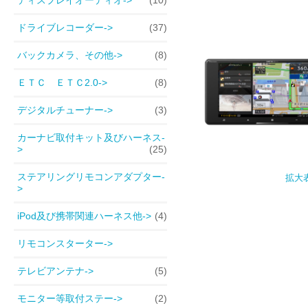
ドライブレコーダー->
(37)
バックカメラ、その他->
(8)
ＥＴＣ ＥＴＣ2.0->
(8)
デジタルチューナー->
(3)
カーナビ取付キット及びハーネス-
>
(25)
ステアリングリモコンアダプター-
拡大
>
iPod及び携帯関連ハーネス他->
(4)
リモコンスターター->
テレビアンテナ->
(5)
モニター等取付ステー->
(2)