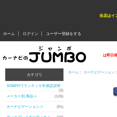
当店はイ
ホーム
ログイン
ユーザー登録をする
★★平日営業日、午後５時迄のご注文分（在庫商品）は即日発送が
ホーム
::
カーナビゲーション
カテゴリ
SOMPOワランティ５年保証説明
(2)
メーカー別 商品->
(126)
カーナビゲーション
->
(91)
ディスプレイオーディオ->
(10)